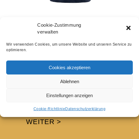
Polos
Cookie-Zustimmung
verwalten
Wir verwenden Cookies, um unsere Website und unseren Service zu
optimieren.
Cookies akzeptieren
KONTAKT
Ablehnen
MELDEN SIE SICH
Einstellungen anzeigen
GERNE BEI UNS
Cookie-Richtlinie
Datenschutzerklärung
WIR HELFEN IHNEN
WEITER >